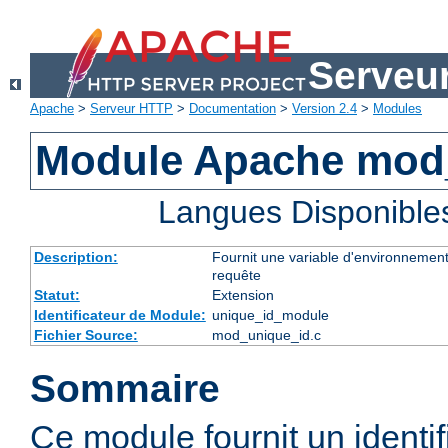
Serveu
Apache
>
Serveur HTTP
>
Documentation
>
Version 2.4
>
Modules
Module Apache mod
Langues Disponible
Description:
Fournit une variable d'environnement
requête
Statut:
Extension
Identificateur de Module:
unique_id_module
Fichier Source:
mod_unique_id.c
Sommaire
Ce module fournit un identifi